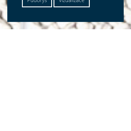
Půdorys
Vizualizace